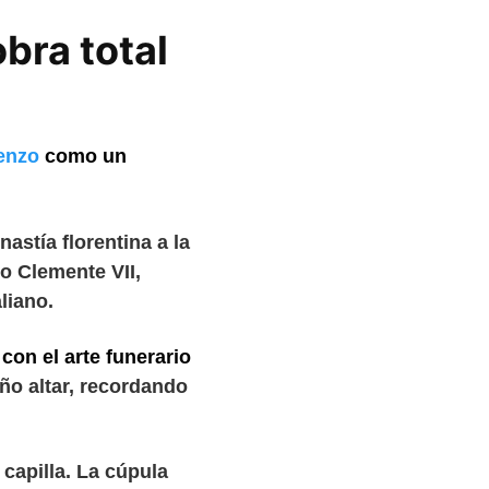
bra total
renzo
como un
astía florentina a la
ro Clemente VII,
liano.
con el arte funerario
ño altar, recordando
 capilla. La cúpula