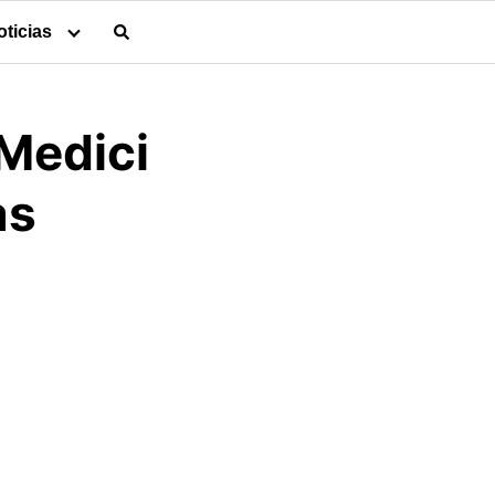
oticias
 Medici
as