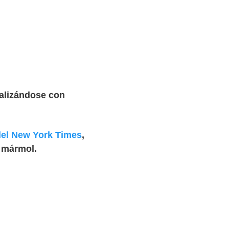
alizándose con
 del New York Times
,
l mármol.